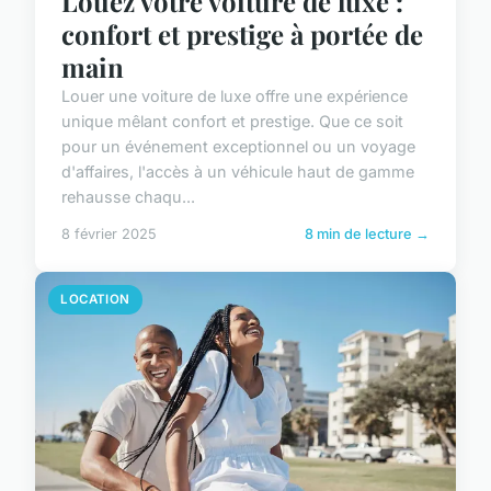
Louez votre voiture de luxe :
confort et prestige à portée de
main
Louer une voiture de luxe offre une expérience
unique mêlant confort et prestige. Que ce soit
pour un événement exceptionnel ou un voyage
d'affaires, l'accès à un véhicule haut de gamme
rehausse chaqu...
8 février 2025
8 min de lecture →
LOCATION