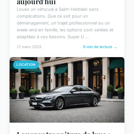
aujourd'hui
Louez un véhicule à Saint-Herblain sans
complications. Que ce soit pour un
déménagement, un trajet professionnel ou un
week-end en famille, les options sont variées et
adaptées à vos besoins. Super U ...
21 mars 2025
6 min de lecture →
LOCATION